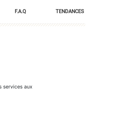
F.A.Q
TENDANCES
s services aux