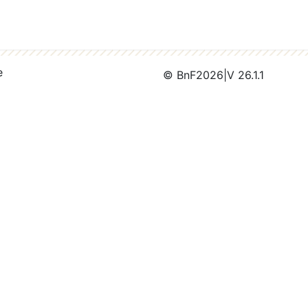
e
© BnF
2026
|
V 26.1.1