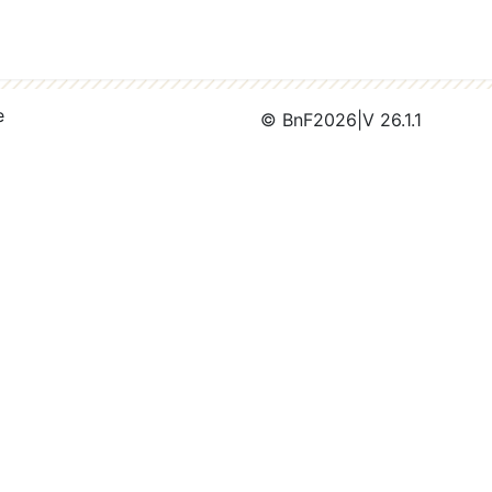
e
© BnF
2026
|
V 26.1.1