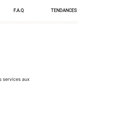
F.A.Q
TENDANCES
s services aux