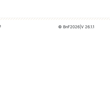
e
© BnF
2026
|
V 26.1.1