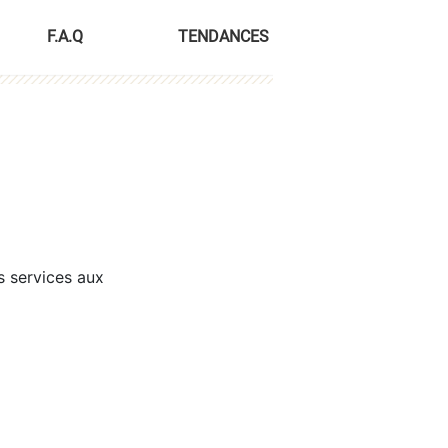
F.A.Q
TENDANCES
s services aux