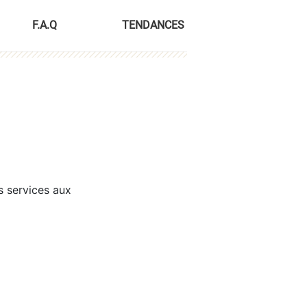
F.A.Q
TENDANCES
s services aux