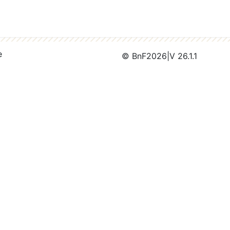
e
© BnF
2026
|
V 26.1.1