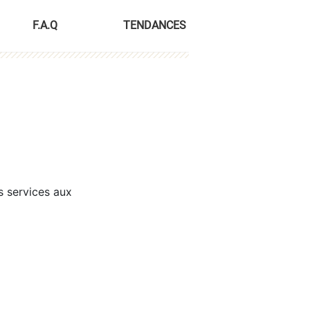
F.A.Q
TENDANCES
s services aux