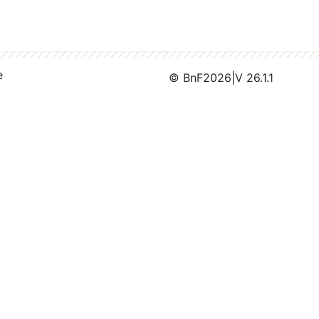
e
© BnF
2026
|
V 26.1.1