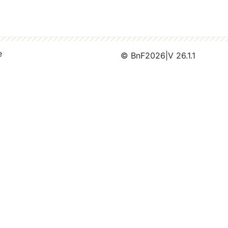
e
© BnF
2026
|
V 26.1.1