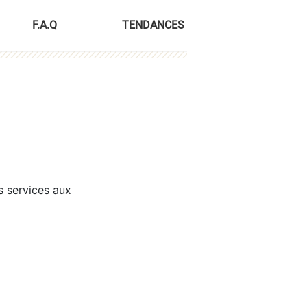
F.A.Q
TENDANCES
s services aux