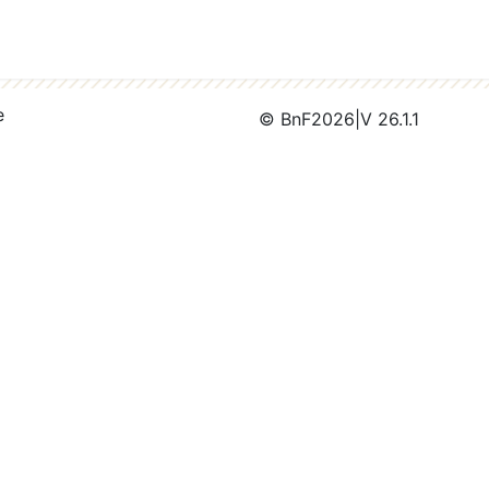
e
© BnF
2026
|
V 26.1.1