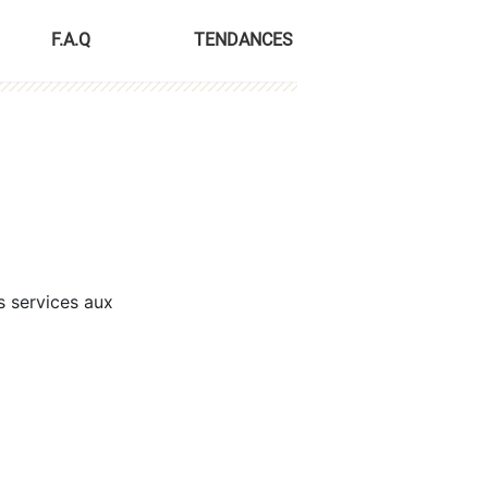
F.A.Q
TENDANCES
s services aux