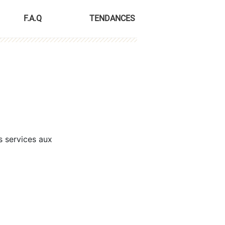
F.A.Q
TENDANCES
s services aux