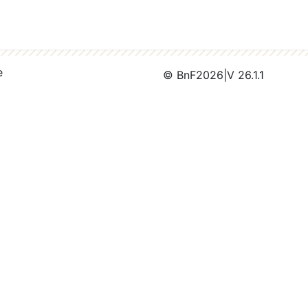
e
© BnF
2026
|
V 26.1.1