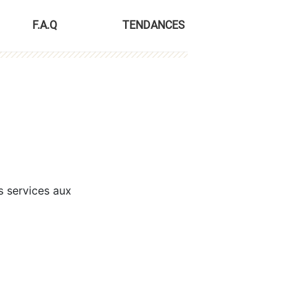
F.A.Q
TENDANCES
s services aux