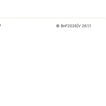
e
© BnF
2026
|
V 26.1.1