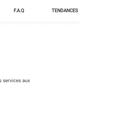
F.A.Q
TENDANCES
s services aux