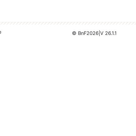
e
© BnF
2026
|
V 26.1.1