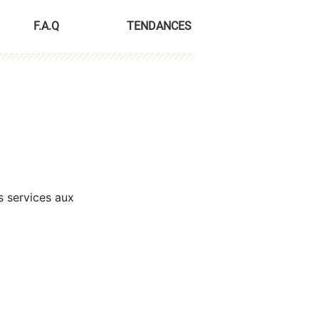
F.A.Q
TENDANCES
s services aux