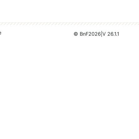
e
© BnF
2026
|
V 26.1.1