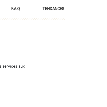
F.A.Q
TENDANCES
s services aux