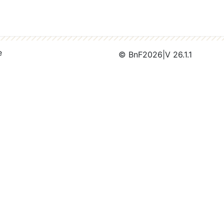
e
© BnF
2026
|
V 26.1.1