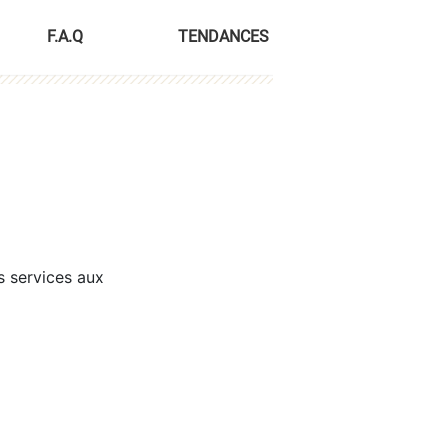
F.A.Q
TENDANCES
s services aux