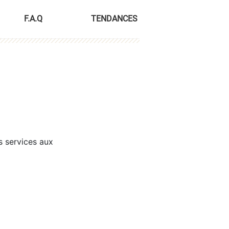
F.A.Q
TENDANCES
s services aux