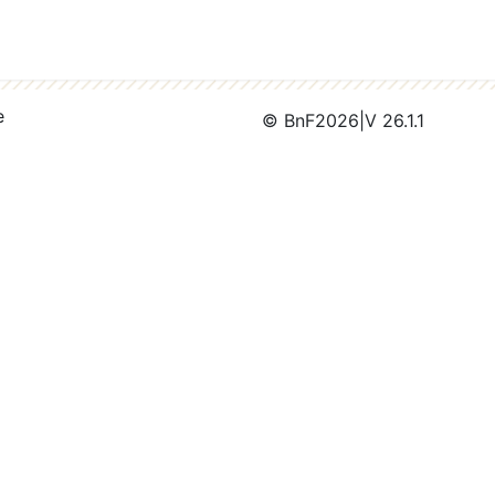
e
© BnF
2026
|
V 26.1.1