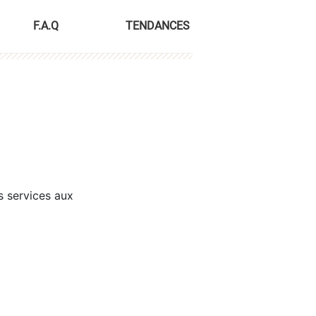
F.A.Q
TENDANCES
s services aux