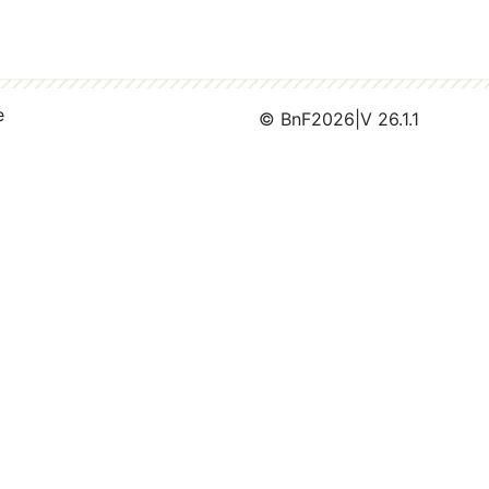
e
© BnF
2026
|
V 26.1.1