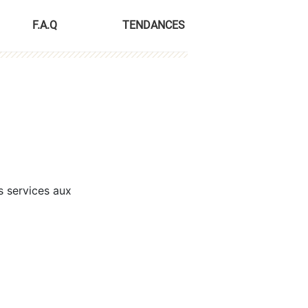
F.A.Q
TENDANCES
s services aux