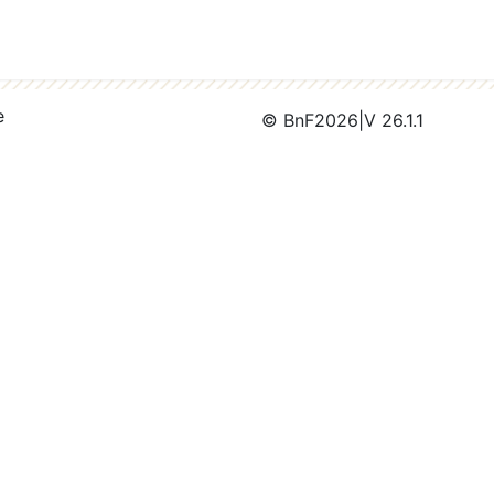
e
© BnF
2026
|
V 26.1.1