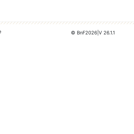
e
© BnF
2026
|
V 26.1.1