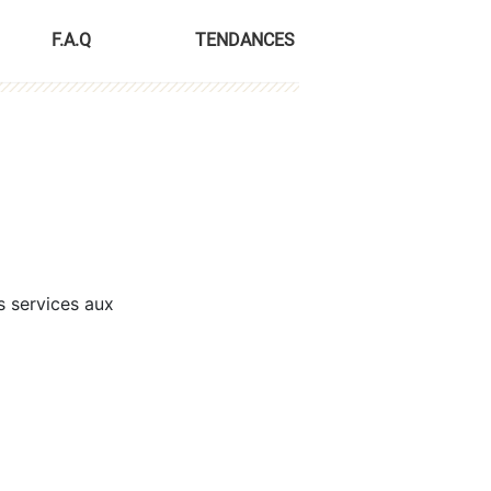
F.A.Q
TENDANCES
s services aux