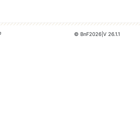
e
© BnF
2026
|
V 26.1.1