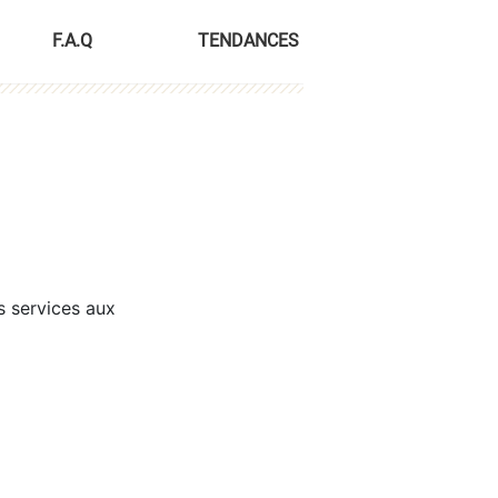
F.A.Q
TENDANCES
s services aux