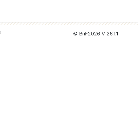
e
© BnF
2026
|
V 26.1.1