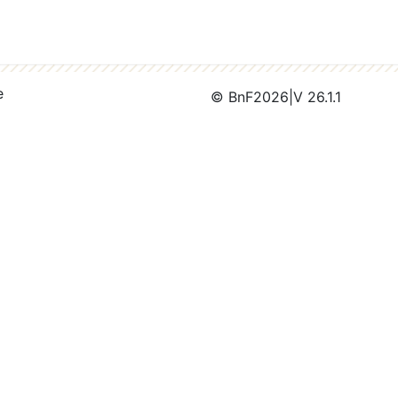
e
© BnF
2026
|
V 26.1.1