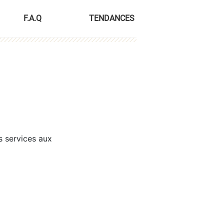
F.A.Q
TENDANCES
s services aux