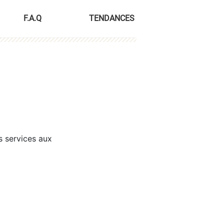
F.A.Q
TENDANCES
s services aux