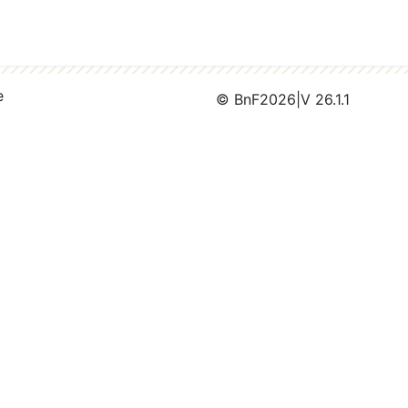
e
© BnF
2026
|
V 26.1.1