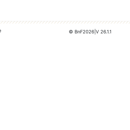
e
© BnF
2026
|
V 26.1.1