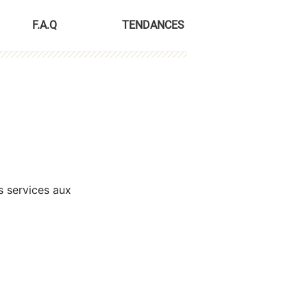
F.A.Q
TENDANCES
s services aux