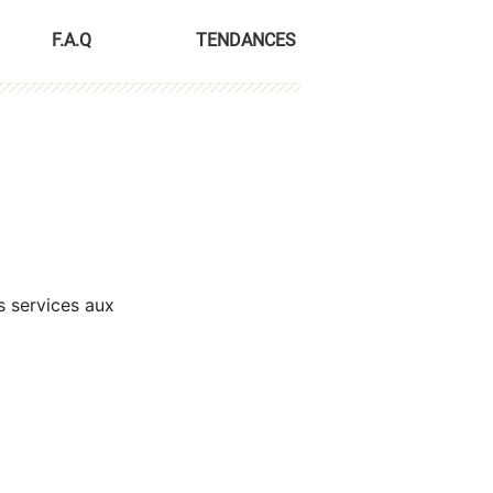
F.A.Q
TENDANCES
s services aux