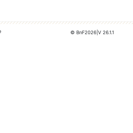
e
© BnF
2026
|
V 26.1.1