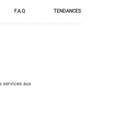
F.A.Q
TENDANCES
s services aux