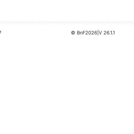
e
© BnF
2026
|
V 26.1.1