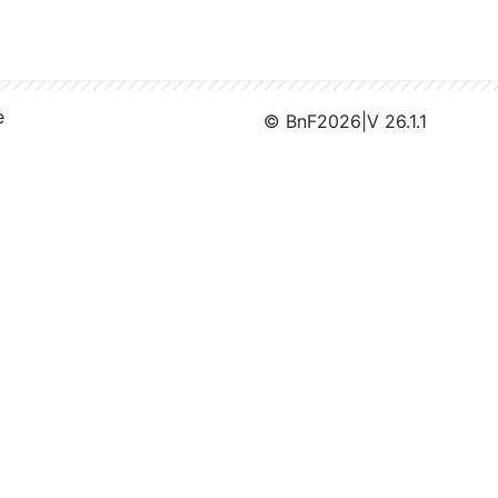
e
© BnF
2026
|
V 26.1.1