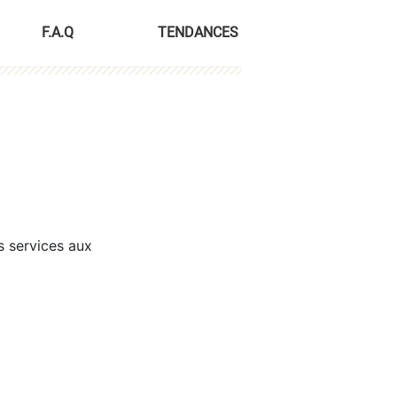
F.A.Q
TENDANCES
s services aux