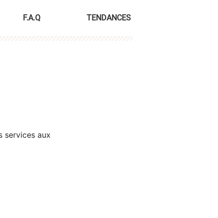
F.A.Q
TENDANCES
s services aux