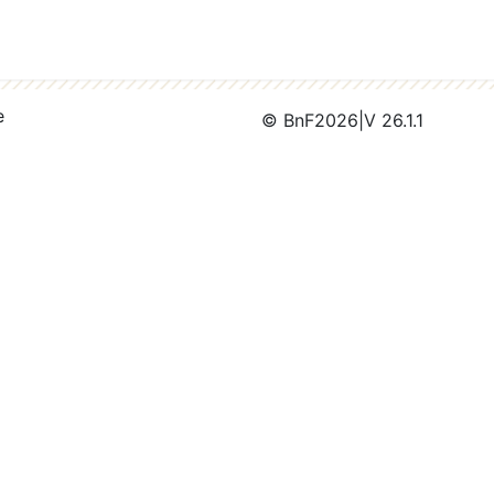
e
© BnF
2026
|
V 26.1.1