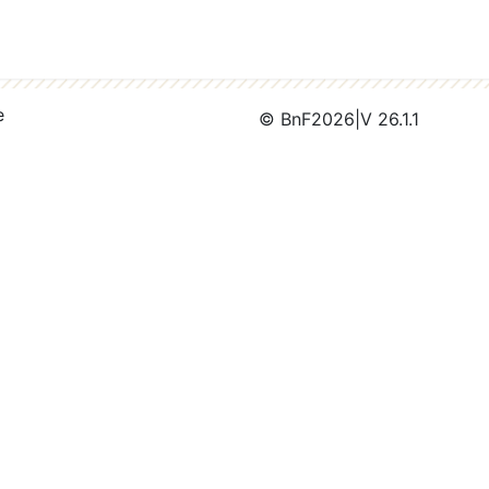
e
© BnF
2026
|
V 26.1.1