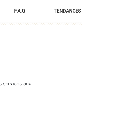
F.A.Q
TENDANCES
s services aux