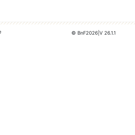
e
© BnF
2026
|
V 26.1.1