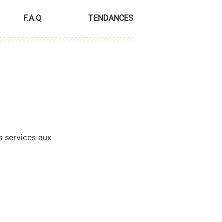
F.A.Q
TENDANCES
s services aux