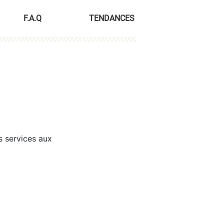
F.A.Q
TENDANCES
s services aux