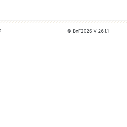
e
© BnF
2026
|
V 26.1.1