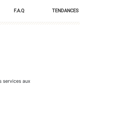
F.A.Q
TENDANCES
s services aux