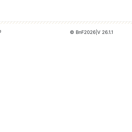
e
© BnF
2026
|
V 26.1.1