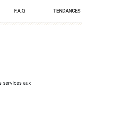
F.A.Q
TENDANCES
s services aux