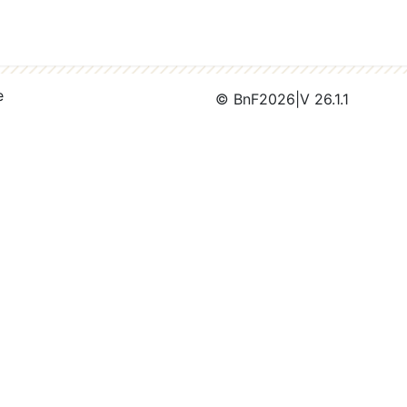
e
© BnF
2026
|
V 26.1.1