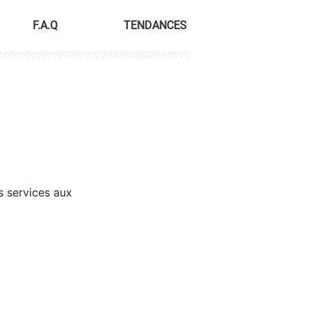
F.A.Q
TENDANCES
s services aux