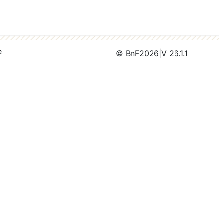
e
© BnF
2026
|
V 26.1.1