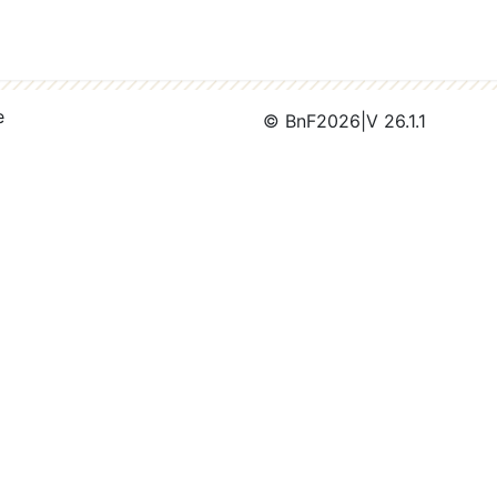
e
© BnF
2026
|
V 26.1.1