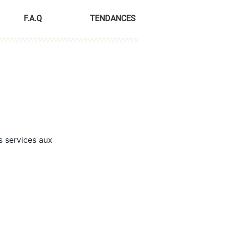
F.A.Q
TENDANCES
s services aux