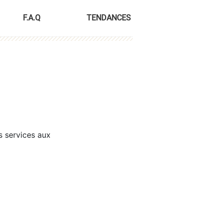
F.A.Q
TENDANCES
s services aux