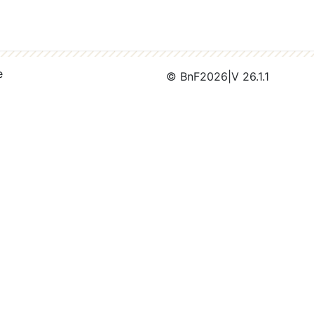
e
© BnF
2026
|
V 26.1.1