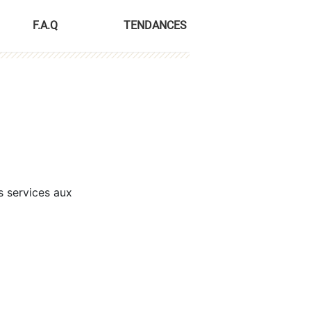
F.A.Q
TENDANCES
s services aux