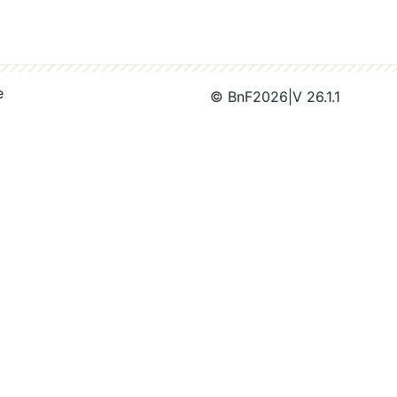
e
© BnF
2026
|
V 26.1.1