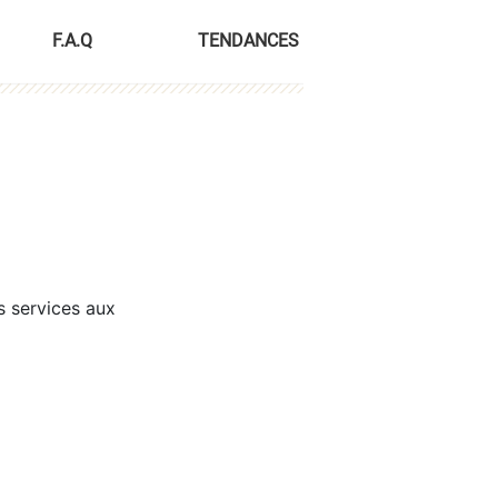
F.A.Q
TENDANCES
s services aux