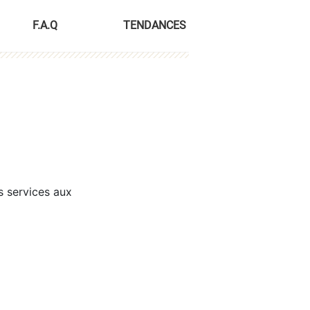
F.A.Q
TENDANCES
s services aux