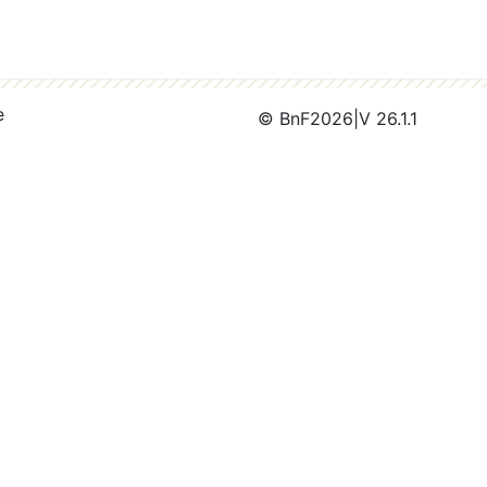
e
© BnF
2026
|
V 26.1.1