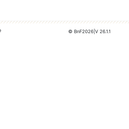
e
© BnF
2026
|
V 26.1.1