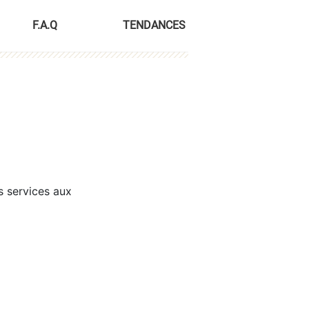
F.A.Q
TENDANCES
s services aux