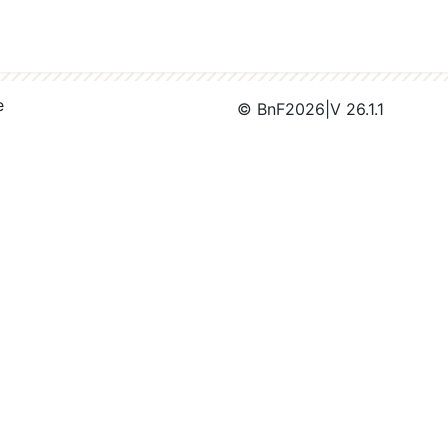
e
© BnF
2026
|
V 26.1.1