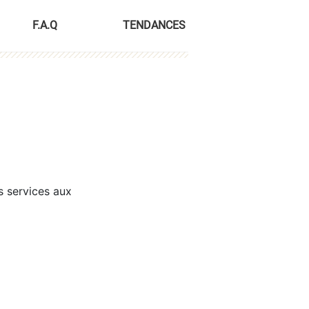
F.A.Q
TENDANCES
s services aux