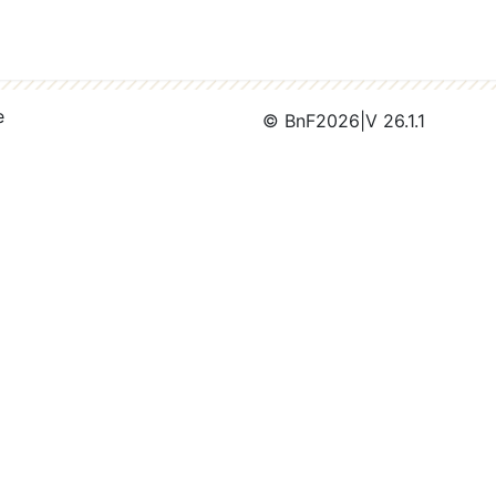
e
© BnF
2026
|
V 26.1.1