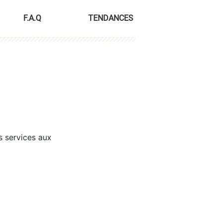
F.A.Q
TENDANCES
s services aux