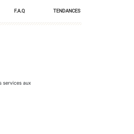
F.A.Q
TENDANCES
s services aux