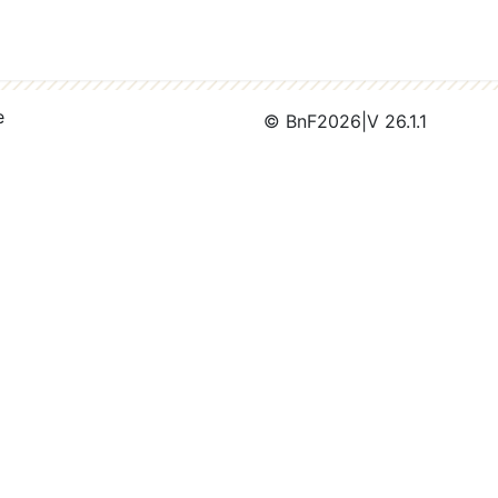
e
© BnF
2026
|
V 26.1.1