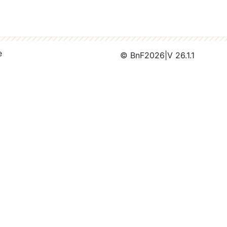
e
© BnF
2026
|
V 26.1.1