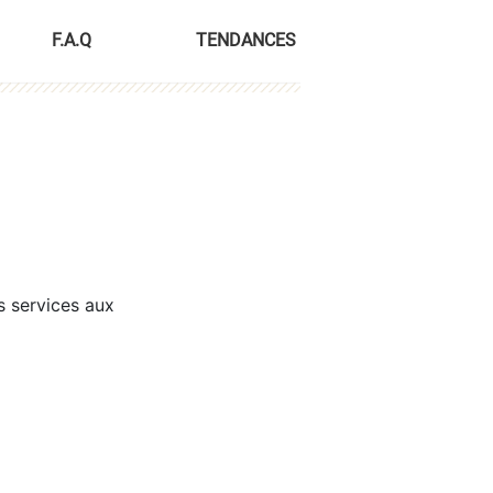
F.A.Q
TENDANCES
s services aux