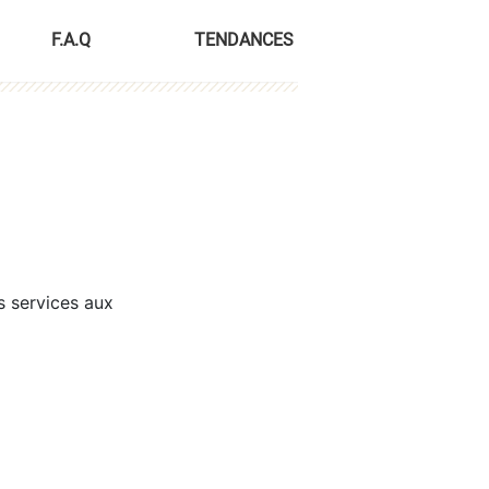
F.A.Q
TENDANCES
s services aux