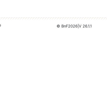
e
© BnF
2026
|
V 26.1.1