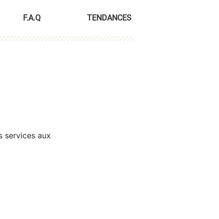
F.A.Q
TENDANCES
s services aux