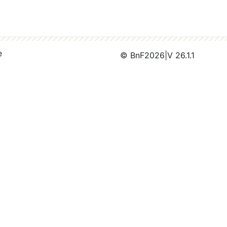
e
© BnF
2026
|
V 26.1.1