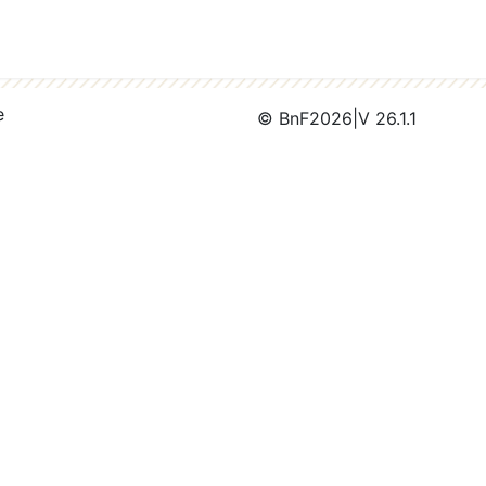
e
© BnF
2026
|
V 26.1.1