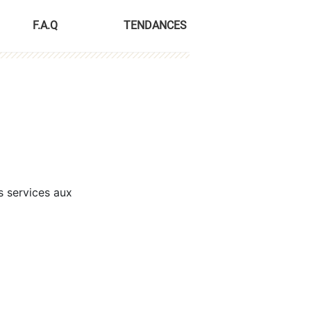
F.A.Q
TENDANCES
s services aux