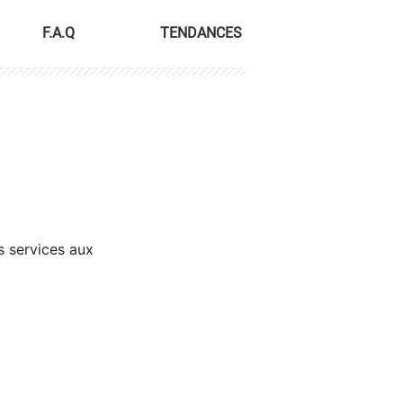
F.A.Q
TENDANCES
s services aux