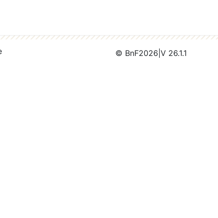
e
© BnF
2026
|
V 26.1.1