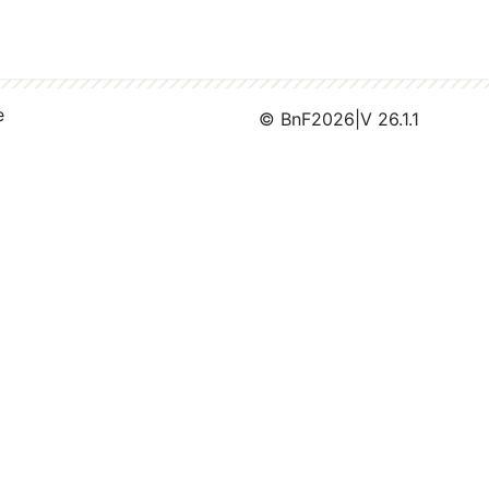
e
© BnF
2026
|
V 26.1.1