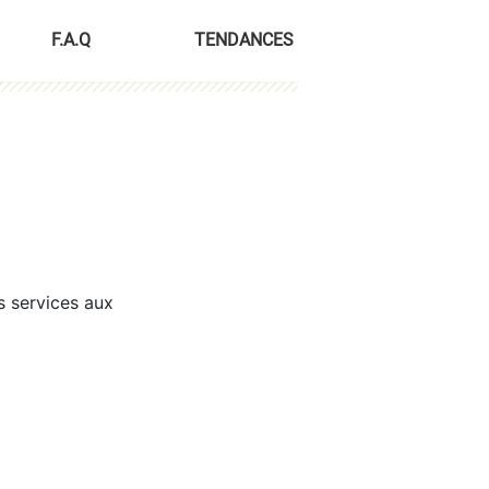
F.A.Q
TENDANCES
s services aux