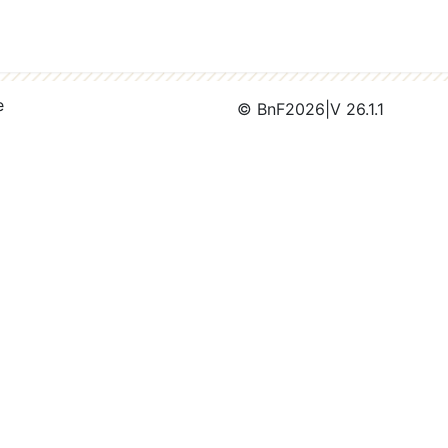
e
© BnF
2026
|
V 26.1.1