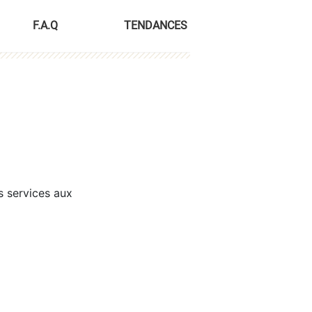
F.A.Q
TENDANCES
s services aux