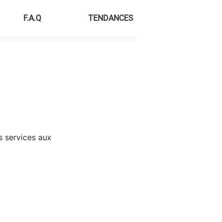
F.A.Q
TENDANCES
s services aux