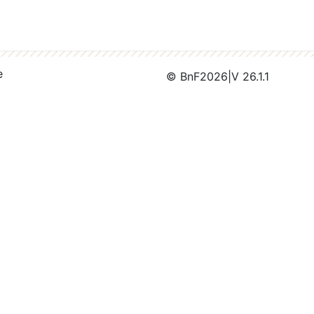
e
© BnF
2026
|
V 26.1.1