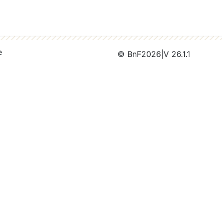
e
© BnF
2026
|
V 26.1.1