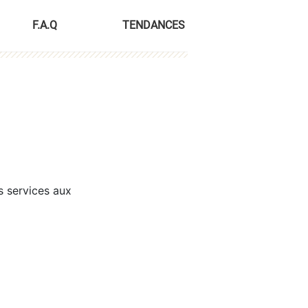
F.A.Q
TENDANCES
s services aux